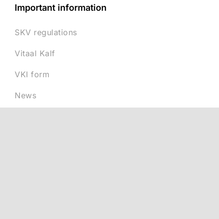
Important information
SKV regulations
Vitaal Kalf
VKI form
News
Other info
Contact
Disclaimer
Privacy
Vacancies