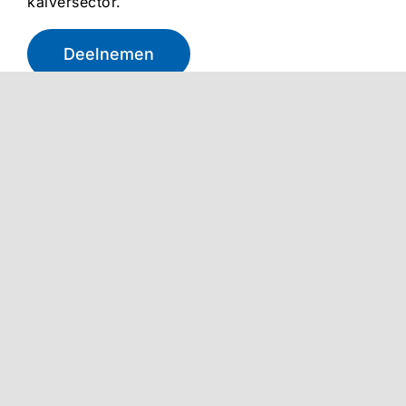
kalversector.
Deelnemen
Belangrijke informatie
Reglementen
Vitaal kalf
VKI formulier
Opzetverbod
Actueel
Overig