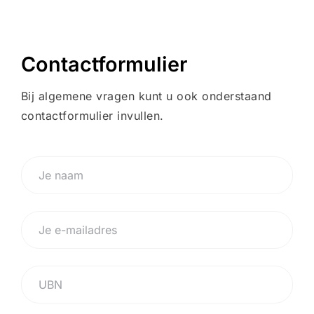
Contactformulier
Bij algemene vragen kunt u ook onderstaand
contactformulier invullen.
J
e
n
a
E
a
-
m
m
*
a
U
i
B
l
N
a