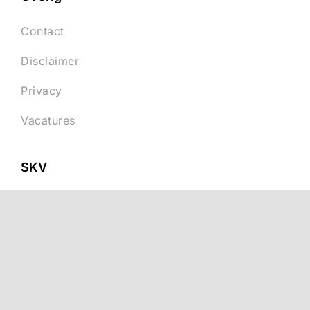
Contact
Disclaimer
Privacy
Vacatures
SKV
Nevelgaarde 20d
3436 ZZ Nieuwegein
Postbus 2712
3430 GC Nieuwegein
030 – 694 19 10